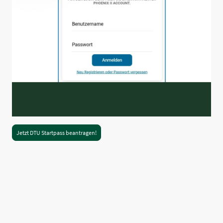
Jetzt DTU Startpass beantragen!
Name
*